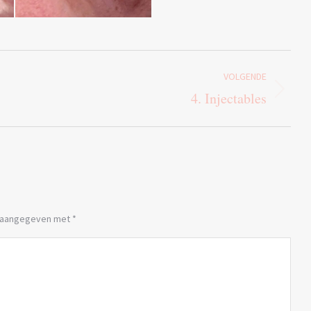
VOLGENDE
Volgend
4. Injectables
album:
jn aangegeven met
*