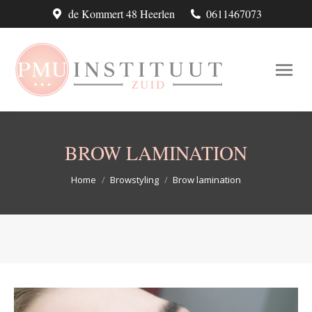
de Kommert 48 Heerlen
0611467073
BROW LAMINATION
Je bent hier:
Home
Browstyling
Brow lamination