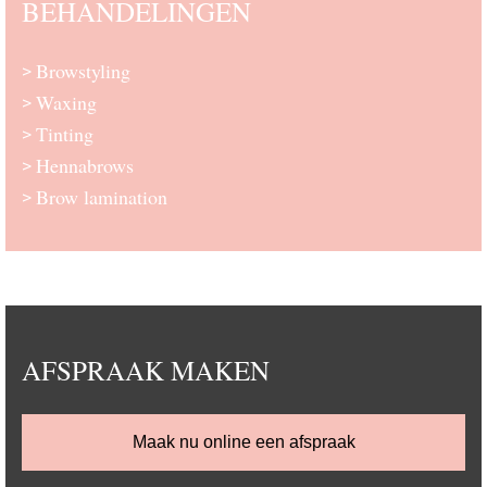
BEHANDELINGEN
Browstyling
>
Waxing
>
Tinting
>
Hennabrows
>
Brow lamination
>
AFSPRAAK MAKEN
Maak nu online een afspraak